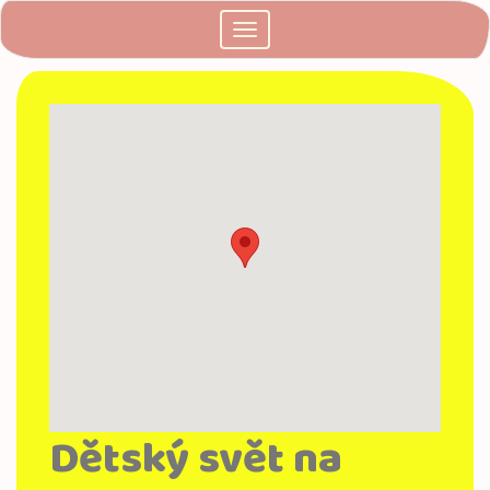
Přejít
Toggle
k
navigation
hlavnímu
obsahu
Dětský svět na