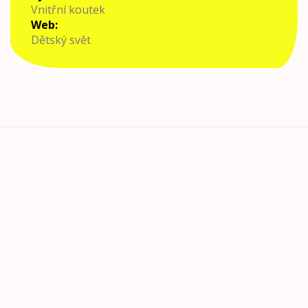
Vnitřní koutek
Web
:
Dětský svět