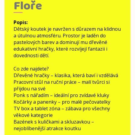
Floře
Popis
:
Dětský koutek je navržen s důrazem na klidnou
a útulnou atmosféru. Prostor je laděn do
pastelových barev a dominují mu dřevěné
edukativní hračky, které rozvíjejí fantazii i
dovednosti dětí.
Co zde najdete?
Dřevěné hračky – klasika, která baví i vzdělává
Pracovní stůl na ruční práce – malí tvůrci si
přijdou na své
Ponk s nářadím – ideální pro zvídavé kluky
Kočárky a panenky – pro malé pečovatelky
TV box a tablet zóna – zábava pro všechny
věkové kategorie
Bazének s kuličkami a skluzavkou –
nejoblíbenější atrakce koutku