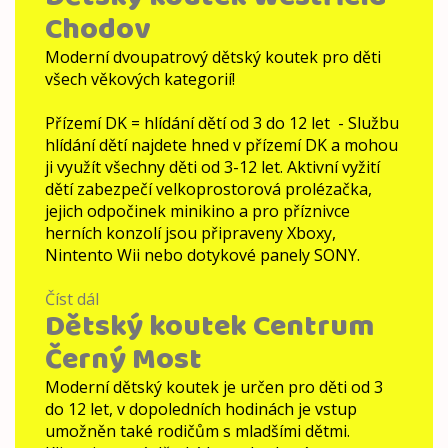
Chodov
Moderní dvoupatrový dětský koutek pro děti
všech věkových kategorií!
Přízemí DK = hlídání dětí od 3 do 12 let - Službu
hlídání dětí najdete hned v přízemí DK a mohou
ji využít všechny děti od 3-12 let. Aktivní vyžití
dětí zabezpečí velkoprostorová prolézačka,
jejich odpočinek minikino a pro příznivce
herních konzolí jsou připraveny Xboxy,
Nintento Wii nebo dotykové panely SONY.
Číst dál
Dětský
Dětský koutek Centrum
koutek
Westfield
Černý Most
Chodov
Moderní dětský koutek je určen pro děti od 3
do 12 let, v dopoledních hodinách je vstup
umožněn také rodičům s mladšími dětmi.