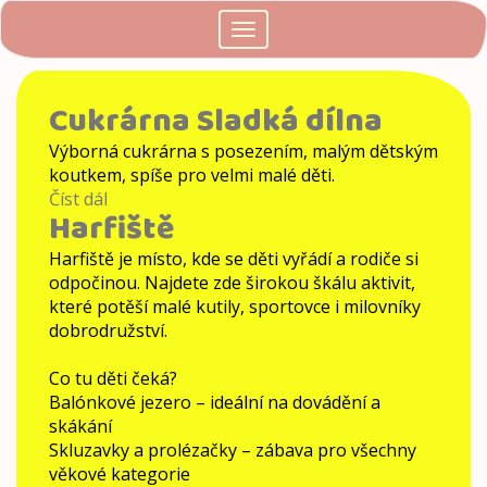
Přejít
Toggle
k
navigation
hlavnímu
obsahu
Cukrárna Sladká dílna
Výborná cukrárna s posezením, malým dětským
koutkem, spíše pro velmi malé děti.
Číst dál
Cukrárna
Harfiště
Sladká
dílna
Harfiště je místo, kde se děti vyřádí a rodiče si
odpočinou. Najdete zde širokou škálu aktivit,
které potěší malé kutily, sportovce i milovníky
dobrodružství.
Co tu děti čeká?
Balónkové jezero – ideální na dovádění a
skákání
Skluzavky a prolézačky – zábava pro všechny
věkové kategorie