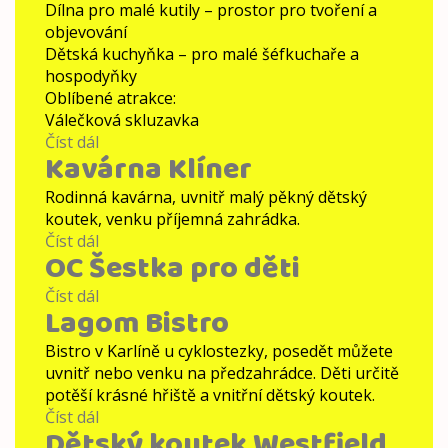
Dílna pro malé kutily – prostor pro tvoření a
objevování
Dětská kuchyňka – pro malé šéfkuchaře a
hospodyňky
Oblíbené atrakce:
Válečková skluzavka
Číst dál
Harfiště
Kavárna Klíner
Rodinná kavárna, uvnitř malý pěkný dětský
koutek, venku příjemná zahrádka.
Číst dál
Kavárna
OC Šestka pro děti
Klíner
Číst dál
OC
Lagom Bistro
Šestka
pro
Bistro v Karlíně u cyklostezky, posedět můžete
děti
uvnitř nebo venku na předzahrádce. Děti určitě
potěší krásné hřiště a vnitřní dětský koutek.
Číst dál
Lagom
Dětský koutek Westfield
Bistro