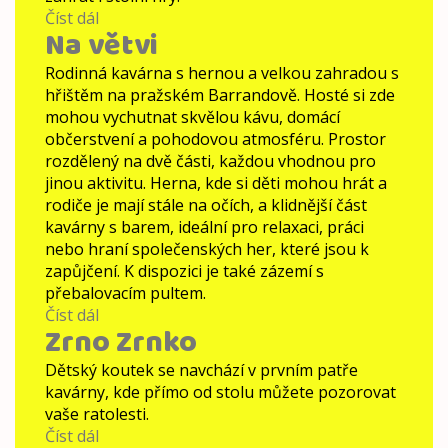
Číst dál
Lapin
Na větvi
Cherry
Rodinná kavárna s hernou a velkou zahradou s
hřištěm na pražském Barrandově. Hosté si zde
mohou vychutnat skvělou kávu, domácí
občerstvení a pohodovou atmosféru. Prostor
rozdělený na dvě části, každou vhodnou pro
jinou aktivitu. Herna, kde si děti mohou hrát a
rodiče je mají stále na očích, a klidnější část
kavárny s barem, ideální pro relaxaci, práci
nebo hraní společenských her, které jsou k
zapůjčení. K dispozici je také zázemí s
přebalovacím pultem.
Číst dál
Na
Zrno Zrnko
větvi
Dětský koutek se navchází v prvním patře
kavárny, kde přímo od stolu můžete pozorovat
vaše ratolesti.
Číst dál
Zrno