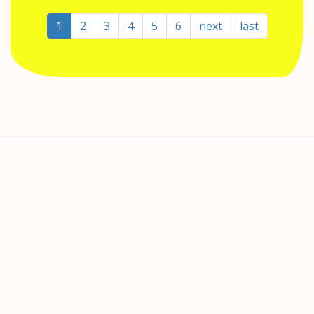
Zrnko
1
2
3
4
5
6
next
last