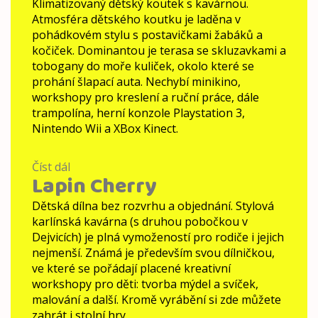
Klimatizovaný dětský koutek s kavárnou.
Atmosféra dětského koutku je laděna v
pohádkovém stylu s postavičkami žabáků a
kočiček. Dominantou je terasa se skluzavkami a
tobogany do moře kuliček, okolo které se
prohání šlapací auta. Nechybí minikino,
workshopy pro kreslení a ruční práce, dále
trampolína, herní konzole Playstation 3,
Nintendo Wii a XBox Kinect.
Číst dál
Dětský
Lapin Cherry
koutek
Centrum
Dětská dílna bez rozvrhu a objednání. Stylová
Černý
karlínská kavárna (s druhou pobočkou v
Most
Dejvicích) je plná vymožeností pro rodiče i jejich
nejmenší. Známá je především svou dílničkou,
ve které se pořádají placené kreativní
workshopy pro děti: tvorba mýdel a svíček,
malování a další. Kromě vyrábění si zde můžete
zahrát i stolní hry.